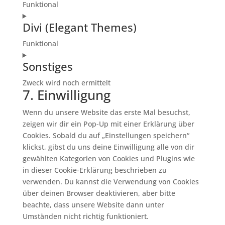
Funktional
google-
Consent
analytics
Divi (Elegant Themes)
to
service
Funktional
wordpress
Consent
Sonstiges
to
service
Zweck wird noch ermittelt
divi-
7. Einwilligung
Consent
(elegant-
to
themes)
Wenn du unsere Website das erste Mal besuchst,
service
zeigen wir dir ein Pop-Up mit einer Erklärung über
sonstiges
Cookies. Sobald du auf „Einstellungen speichern“
klickst, gibst du uns deine Einwilligung alle von dir
gewählten Kategorien von Cookies und Plugins wie
in dieser Cookie-Erklärung beschrieben zu
verwenden. Du kannst die Verwendung von Cookies
über deinen Browser deaktivieren, aber bitte
beachte, dass unsere Website dann unter
Umständen nicht richtig funktioniert.